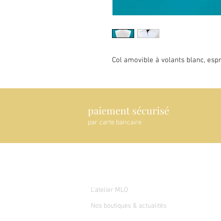
Col amovible à volants blanc, espr
paiement sécurisé
par carte bancaire
A propos de nous
L'atelier MLO
Nos boutiques & actualités