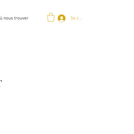
Se connecter
ù nous trouver
T
x