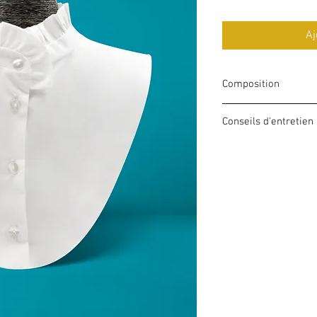
Aj
Composition
Tissu coton 98% et el
Conseils d'entretien
Lavage 30°C ou à fr
Repassage max 15
Pas de chlore
Ne pas mettre au s