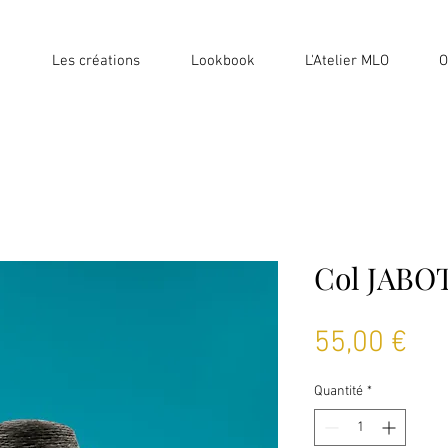
Les créations
Lookbook
L'Atelier MLO
O
Col JABO
Pri
55,00 €
Quantité
*