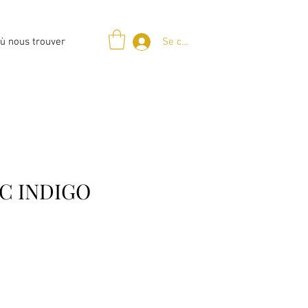
Se connecter
ù nous trouver
C INDIGO
x