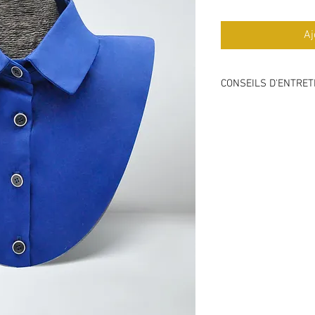
Aj
CONSEILS D'ENTRET
Lavage 30°C ou à fr
Repassage max 15
Pas de chlore
Ne pas mettre au s