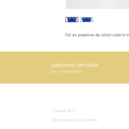
Col en popeline de coton coloris I
paiement sécurisé
par carte bancaire
A propos de nous
L'atelier MLO
Nos boutiques & actualités