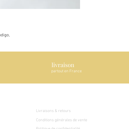
ndigo,
livraison
partout en France
Service client
Livraisons & retours
Conditions générales de vente
Politique de confidentialité